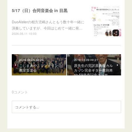
5/17（日）合同音楽会 in 目黒
DuoAlsterの相方児嶋さんともう数十年一緒に
演奏していますが、今回はじめて一緒に発…
2026.05.11 10:03
2019.03.25 02:26
2019.03.09 09:21
こじまあやこマンドリン
原先生の完訳原典版カル
教室音楽会
カッシ完全ギター教則本
op.59発売記念コンサ…
0
コメント