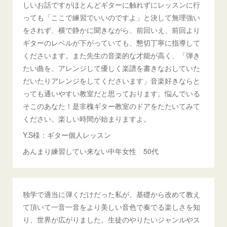
しいお話ですがほとんどギターに触れずにレッスンに行
っても「ここで練習でいいのですよ」と決して無理強い
をされず、横で静かに聞きながら、前回いえ、前回より
ギターのレベルが下がっていても、懇切丁寧に指導して
くださいます。また先生の音楽的な才能が高く、「弾き
たい曲を、アレンジして優しく楽譜を書きなおしていた
だいたりアレンジをしてくださいます」音楽好きならと
っても通いやすい教室だと思っております。悩んでいる
そこのあなた！是非槐ギター教室のドアをたたいてみて
ください。楽しい時間が始まりますよ。
Y.S様：ギター個人レッスン
あんまり練習してい来ない中年女性 50代
独学で適当に弾くだけだった私が、基礎から改めて教え
て頂いて一音一音をより美しい音色で奏でる楽しさを知
り、世界が広がりました。生徒のやりたいジャンルやス