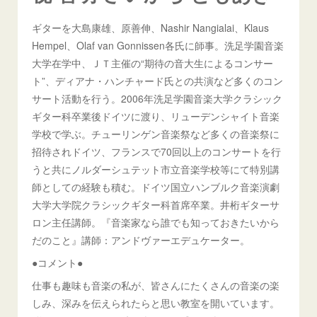
ギターを大島康雄、原善伸、Nashir Nangialai、Klaus
Hempel、Olaf van Gonnissen各氏に師事。洗足学園音楽
大学在学中、ＪＴ主催の“期待の音大生によるコンサー
ト”、ディアナ・ハンチャード氏との共演など多くのコン
サート活動を行う。2006年洗足学園音楽大学クラシック
ギター科卒業後ドイツに渡り、リューデンシャイト音楽
学校で学ぶ。チューリンゲン音楽祭など多くの音楽祭に
招待されドイツ、フランスで70回以上のコンサートを行
うと共にノルダーシュテット市立音楽学校等にて特別講
師としての経験も積む。ドイツ国立ハンブルク音楽演劇
大学大学院クラシックギター科首席卒業。井桁ギターサ
ロン主任講師。『音楽家なら誰でも知っておきたいから
だのこと』講師：アンドヴァーエデュケーター。
●コメント●
仕事も趣味も音楽の私が、皆さんにたくさんの音楽の楽
しみ、深みを伝えられたらと思い教室を開いています。