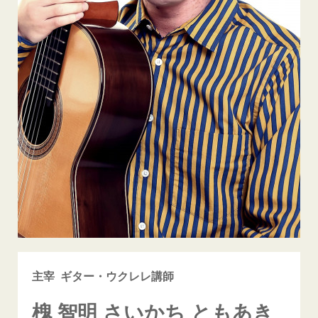
主宰 ギター・ウクレレ講師
槐 智明 さいかち ともあき