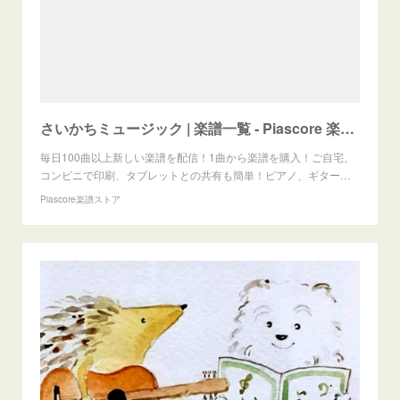
さいかちミュージック | 楽譜一覧 - Piascore 楽譜ストア
毎日100曲以上新しい楽譜を配信！1曲から楽譜を購入！ご自宅、
コンビニで印刷、タブレットとの共有も簡単！ピアノ、ギター…
Piascore楽譜ストア