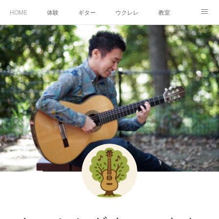
HOME
体験
ギター
ウクレレ
教室
生徒さんからの声
アンドーヴァー
楽譜