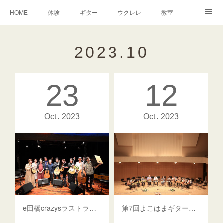
HOME
体験
ギター
ウクレレ
教室
生徒さんからの声
アンドーヴァー
楽譜
2023
.
10
23
12
Oct
2023
Oct
2023
e田橋crazysラストライブ！活動休止へ
第7回よこはまギターフェスティバル