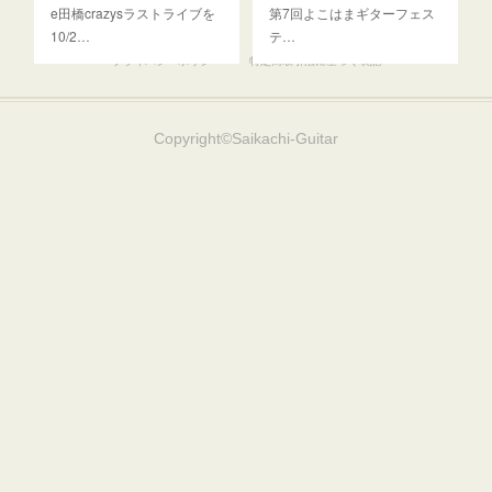
e田橋crazysラストライブを
第7回よこはまギターフェス
10/2…
テ…
プライバシーポリシー
特定商取引法に基づく表記
Copyright©︎Saikachi-Guitar