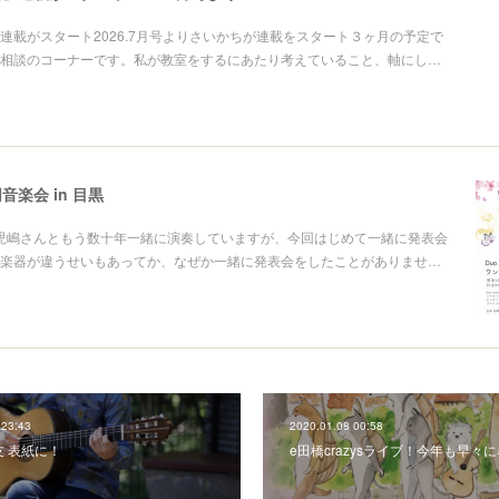
連載がスタート2026.7月号よりさいかちが連載をスタート３ヶ月の予定で
相談のコーナーです。私が教室をするにあたり考えていること、軸にし…
音楽会 in 目黒
rの相方児嶋さんともう数十年一緒に演奏していますが、今回はじめて一緒に発表会
楽器が違うせいもあってか、なぜか一緒に発表会をしたことがありませ…
 23:43
2020.01.08 00:58
 表紙に！
e田橋crazysライブ！今年も早々