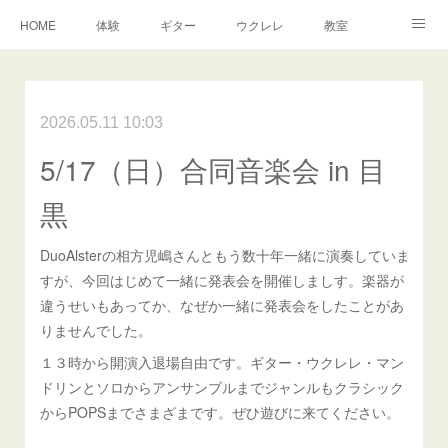
HOME
体験
ギター
ウクレレ
教室
生徒さんからの声
アンドーヴァー
楽譜
2026.05.11 10:03
5/17（日）合同音楽会 in 目
黒
DuoAlsterの相方児嶋さんともう数十年一緒に演奏していま
すが、今回はじめて一緒に発表会を開催しましす。楽器が
違うせいもあってか、なぜか一緒に発表会をしたことがあ
りませんでした。
１３時から開演入退場自由です。ギター・ウクレレ・マン
ドリンとソロからアンサンブルまでジャンルもクラシック
からPOPSまでさまざまです。ぜひ遊びに来てください。