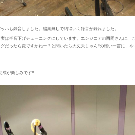
バッハも録音しました。編集無しで納得いく録音が録れました。
け実は半音下げチューニングにしています。エンジニアの西岡さんに、
グだったら変ですかねー？と聞いたら大丈夫じゃん‼︎の軽い一言に、や
完成が楽しみです‼︎