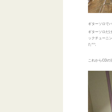
ギターソロで
ギターソロだ
ックチューニン
た^^;
これからCDの