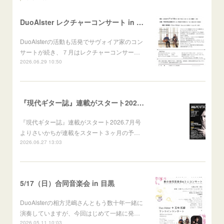
DuoAlster レクチャーコンサート in 山梨 甲府
DuoAlsterの活動も活発でサヴォイア家のコン
サートが続き、７月はレクチャーコンサー…
2026.06.29 10:50
『現代ギター誌』連載がスタート2026.7月号より
『現代ギター誌』連載がスタート2026.7月号
よりさいかちが連載をスタート３ヶ月の予…
2026.06.27 13:03
5/17（日）合同音楽会 in 目黒
DuoAlsterの相方児嶋さんともう数十年一緒に
演奏していますが、今回はじめて一緒に発…
2026.05.11 10:03